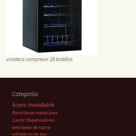
vinoteca compresor 28 botellas
Categorías
Acero inoxidable
Botelleros modulares
Cavist
Dispensadores
enfriador de barra
enfriadores de vino