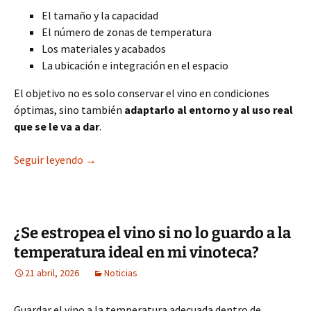
El tamaño y la capacidad
El número de zonas de temperatura
Los materiales y acabados
La ubicación e integración en el espacio
El objetivo no es solo conservar el vino en condiciones
óptimas, sino también
adaptarlo al entorno y al uso real
que se le va a dar
.
Vinotecas a medida: cómo diseñar la solución pe
Seguir leyendo
→
¿Se estropea el vino si no lo guardo a la
temperatura ideal en mi vinoteca?
21 abril, 2026
Noticias
Guardar el vino a la temperatura adecuada dentro de