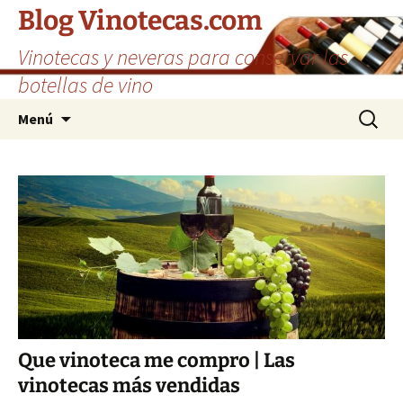
Saltar
Blog Vinotecas.com
al
Vinotecas y neveras para conservar las
contenido
botellas de vino
Buscar:
Menú
Que vinoteca me compro | Las
vinotecas más vendidas