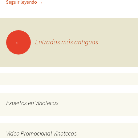
¿Se estropea el vino si no lo guardo a la temper
Seguir leyendo
→
Ir
←
Entradas más antiguas
a
las
entradas
Expertos en Vinotecas
Video Promocional Vinotecas