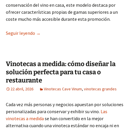
conservación del vino en casa, este modelo destaca por
ofrecer características propias de gamas superiores a un
coste mucho más accesible durante esta promoción.
Vinoteca en acero inoxidable Cave Vinum CV-46
Seguir leyendo
→
Vinotecas a medida: cómo diseñar la
solución perfecta para tu casa o
restaurante
22 abril, 2026
Vinotecas Cave Vinum
,
vinotecas grandes
Cada vez más personas y negocios apuestan por soluciones
personalizadas para conservar y exhibir su vino.
Las
vinotecas a medida
se han convertido en la mejor
alternativa cuando una vinoteca estándar no encaja ni en