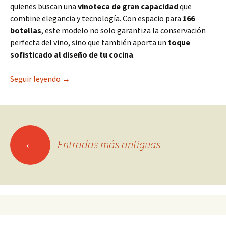
quienes buscan una
vinoteca de gran capacidad
que
combine elegancia y tecnología. Con espacio para
166
botellas
, este modelo no solo garantiza la conservación
perfecta del vino, sino que también aporta un
toque
sofisticado al diseño de tu cocina
.
Vinotecas Cave Vinum CV-166-BL: diseño para tu
Seguir leyendo
→
Ir
←
Entradas más antiguas
a
las