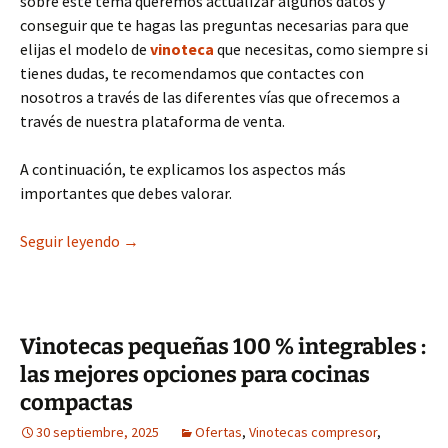
sobre este tema queremos actualizar algunos datos y
conseguir que te hagas las preguntas necesarias para que
elijas el modelo de
vinoteca
que necesitas, como siempre si
tienes dudas, te recomendamos que contactes con
nosotros a través de las diferentes vías que ofrecemos a
través de nuestra plataforma de venta.
A continuación, te explicamos los aspectos más
importantes que debes valorar.
Consejos para Comprar una Vinoteca
Seguir leyendo
→
Vinotecas pequeñas 100 % integrables :
las mejores opciones para cocinas
compactas
30 septiembre, 2025
Ofertas
,
Vinotecas compresor
,