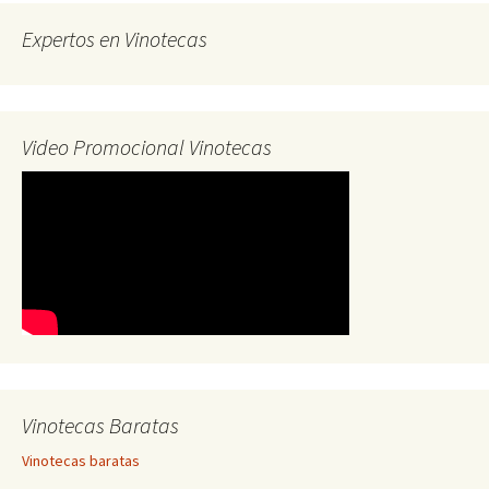
entradas
Expertos en Vinotecas
Video Promocional Vinotecas
Vinotecas Baratas
Vinotecas baratas