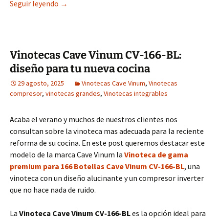
Nueva vinoteca 2 zonas 52 botellas Climadiff
Seguir leyendo
→
Vinotecas Cave Vinum CV-166-BL:
diseño para tu nueva cocina
29 agosto, 2025
Vinotecas Cave Vinum
,
Vinotecas
compresor
,
vinotecas grandes
,
Vinotecas integrables
Acaba el verano y muchos de nuestros clientes nos
consultan sobre la vinoteca mas adecuada para la reciente
reforma de su cocina. En este post queremos destacar este
modelo de la marca Cave Vinum la
Vinoteca de gama
premium para 166 Botellas Cave Vinum CV-166-BL
, una
vinoteca con un diseño alucinante y un compresor inverter
que no hace nada de ruido.
La
Vinoteca Cave Vinum CV-166-BL
es la opción ideal para