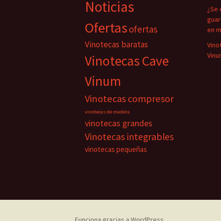
Noticias
¿Se 
guar
Ofertas
ofertas
en m
Vinotecas baratas
Vino
Vinu
Vinotecas Cave
Vinum
Vinotecas compresor
vinotecas de madera
vinotecas grandes
Vinotecas integrables
vinotecas pequeñas
Funciona gracias a WordPress