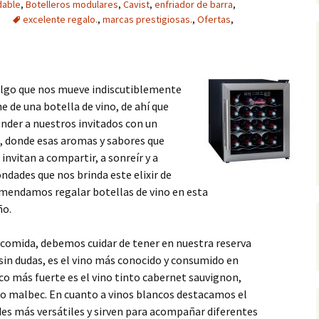
dable
,
Botelleros modulares
,
Cavist
,
enfriador de barra
,
excelente regalo.
,
marcas prestigiosas.
,
Ofertas
,
lgo que nos mueve indiscutiblemente
he de una botella de vino, de ahí que
der a nuestros invitados con un
e, donde esas aromas y sabores que
invitan a compartir, a sonreír y a
ondades que nos brinda este elixir de
mendamos regalar botellas de vino en esta
ño.
a comida, debemos cuidar de tener en nuestra reserva
 sin dudas, es el vino más conocido y consumido en
o más fuerte es el vino tinto cabernet sauvignon,
to malbec. En cuanto a vinos blancos destacamos el
des más versátiles y sirven para acompañar diferentes