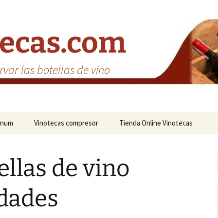
tecas.com
var las botellas de vino
inum
Vinotecas compresor
Tienda Online Vinotecas
ellas de vino
idades