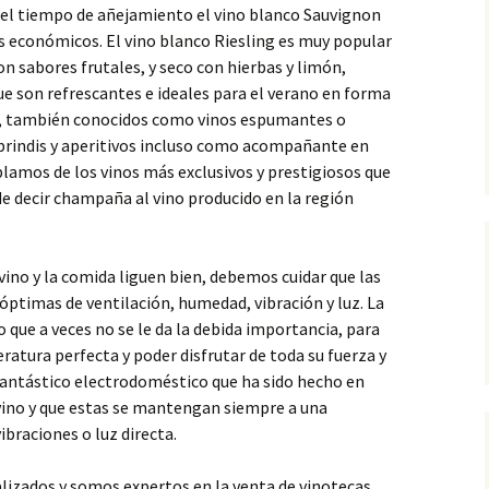
 del tiempo de añejamiento el vino blanco Sauvignon
s económicos. El vino blanco Riesling es muy popular
con sabores frutales, y seco con hierbas y limón,
e son refrescantes e ideales para el verano en forma
s, también conocidos como vinos espumantes o
brindis y aperitivos incluso como acompañante en
lamos de los vinos más exclusivos y prestigiosos que
e decir champaña al vino producido en la región
ino y la comida liguen bien, debemos cuidar que las
óptimas de ventilación, humedad, vibración y luz. La
 que a veces no se le da la debida importancia, para
eratura perfecta y poder disfrutar de toda su fuerza y
 fantástico electrodoméstico que ha sido hecho en
vino y que estas se mantengan siempre a una
ibraciones o luz directa.
lizados y somos expertos en la venta de vinotecas