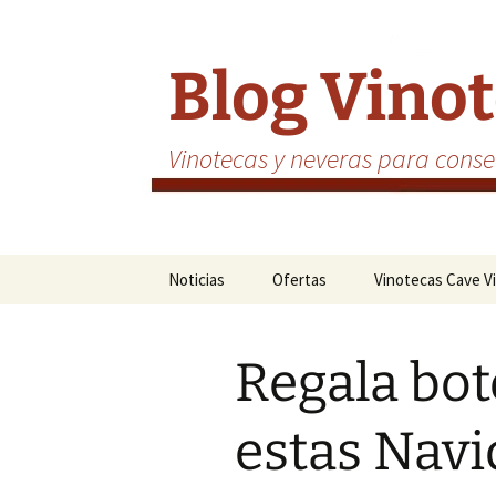
Saltar
al
contenido
Blog Vino
Vinotecas y neveras para conser
Noticias
Ofertas
Vinotecas Cave V
Regala bot
estas Nav