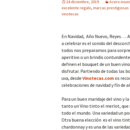
24 diciembre, 2019
Acero inoxi
excelente regalo
,
marcas prestigiosas
vinotecas
En Navidad, Año Nuevo, Reyes…. A
a celebrar es el sonido del descorc
todos nos preparamos para sorpren
aperitivo o un brindis contundent
definen el bouquet de un buen vino 
disfrutar. Partiendo de todas las b
uva, desde
Vinotecas.com
os reco
celebraciones de navidad y fín de a
Para un buen maridaje del vino y l
tanto un Vino tinto el merlot, que
todo el mundo. Una variedad un poc
Otra buena elección es el vino tin
chardonnay y es una de las varieda