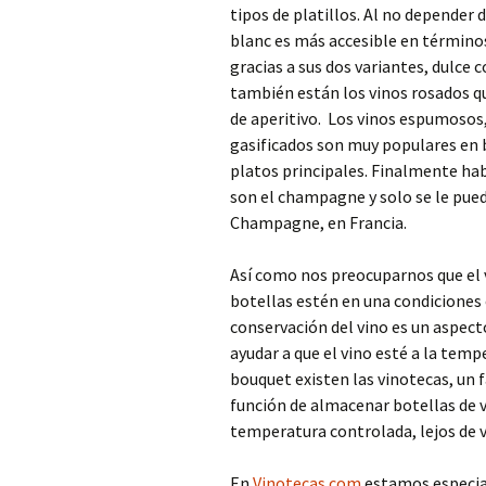
tipos de platillos. Al no depender
blanc es más accesible en término
gracias a sus dos variantes, dulce 
también están los vinos rosados qu
de aperitivo. Los vinos espumoso
gasificados son muy populares en 
platos principales. Finalmente hab
son el champagne y solo se le pued
Champagne, en Francia.
Así como nos preocuparnos que el v
botellas estén en una condiciones 
conservación del vino es un aspecto
ayudar a que el vino esté a la temp
bouquet existen las vinotecas, un
función de almacenar botellas de 
temperatura controlada, lejos de v
En
Vinotecas.com
estamos especia