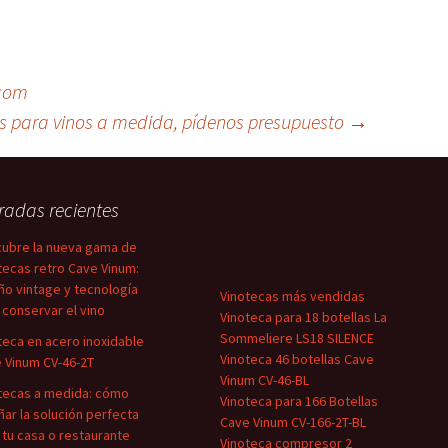
.com
s para vinos a medida, pídenos presupuesto
→
radas recientes
ubre la nueva gama de
tecas retro Cave Vinum:
ño vintage y tecnología
Vinotecas más vendidas
 conservar el vino
Vinoteca para 18 botellas La
Sommeliere LS18 SILENCE
teca en acero inoxidable
Vinoteca 46 botellas Cave
 Vinum CV-46-2T
Vinum CV-46-BL
tecas a medida: cómo
Vinoteca para 166 Botellas
ñar la solución perfecta
Cave Vinum CV-166-2T-BL
 tu casa o restaurante
Vinoteca compresor 2