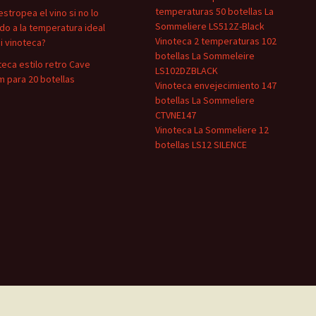
temperaturas 50 botellas La
estropea el vino si no lo
Sommeliere LS512Z-Black
do a la temperatura ideal
Vinoteca 2 temperaturas 102
i vinoteca?
botellas La Sommeleire
teca estilo retro Cave
LS102DZBLACK
m para 20 botellas
Vinoteca envejecimiento 147
botellas La Sommeliere
CTVNE147
Vinoteca La Sommeliere 12
botellas LS12 SILENCE