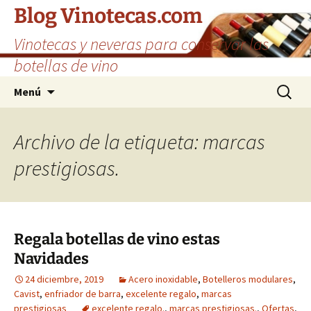
Saltar
Blog Vinotecas.com
al
Vinotecas y neveras para conservar las
contenido
botellas de vino
Buscar:
Menú
Archivo de la etiqueta: marcas
prestigiosas.
Regala botellas de vino estas
Navidades
24 diciembre, 2019
Acero inoxidable
,
Botelleros modulares
,
Cavist
,
enfriador de barra
,
excelente regalo
,
marcas
prestigiosas
excelente regalo.
,
marcas prestigiosas.
,
Ofertas
,